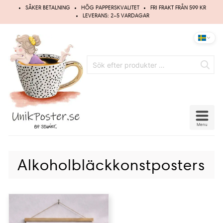
Hoppa
SÄKER BETALNING
HÖG PAPPERSKVALITET
FRI FRAKT FRÅN 599 KR
till
LEVERANS: 2–5 VARDAGAR
innehåll
Menu
Alkoholbläckkonstposters