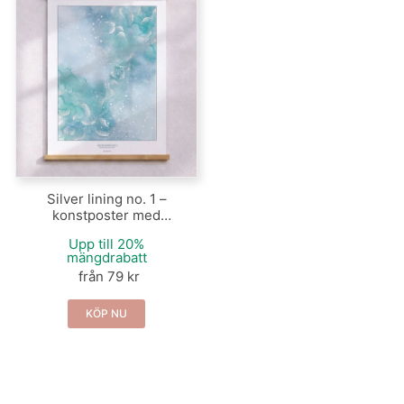
Silver lining no. 1 –
konstposter med
grafisk silvereffekt
Upp till 20%
mängdrabatt
från 79 kr
KÖP NU