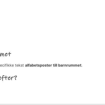
mmet
ecifikke tekst
alfabetsposter till barnrummet
.
efter?