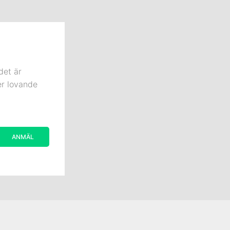
det är
er lovande