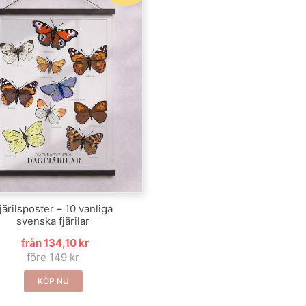
järilsposter – 10 vanliga
svenska fjärilar
från 134,10 kr
före 149 kr
KÖP NU