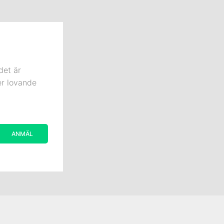
det är
er lovande