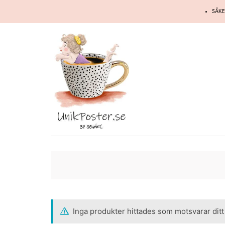
Hoppa
SÄKE
till
innehåll
Inga produkter hittades som motsvarar ditt 