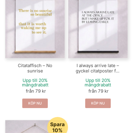
Citataffisch – No
I always arrive late –
sunrise
gyckel citatposter för
kontoret
Upp till 20%
Upp till 20%
mängdrabatt
mängdrabatt
från 79 kr
från 79 kr
KÖP NU
KÖP NU
Spara
10%