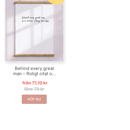
Behind every great
man – Roligt citat om
kärlek
från 71,10 kr
före 79 kr
KÖP NU