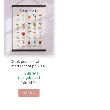
Drink poster – affisch
med recept på 20 av
de mest kända (och
Upp till 20%
mumsiga!) cocktails
mängdrabatt
från 149 kr
KÖP NU