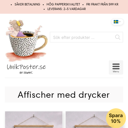
Hoppa
SÄKER BETALNING
HÖG PAPPERSKVALITET
FRI FRAKT FRÅN 599 KR
till
LEVERANS: 2–5 VARDAGAR
innehåll
Menu
Affischer med drycker
Spara
10%