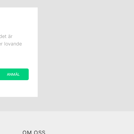
det är
er lovande
OM OSS