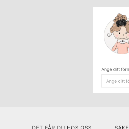
Ange ditt fö
DET FÅR DU HOS OSS
SÄKE