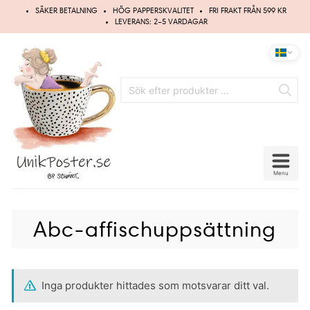
Hoppa
SÄKER BETALNING
HÖG PAPPERSKVALITET
FRI FRAKT FRÅN 599 KR
till
LEVERANS: 2–5 VARDAGAR
innehåll
Menu
Abc-affischuppsättning
Inga produkter hittades som motsvarar ditt val.