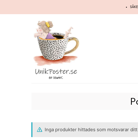
Hoppa
SÄKE
till
innehåll
P
Inga produkter hittades som motsvarar ditt 