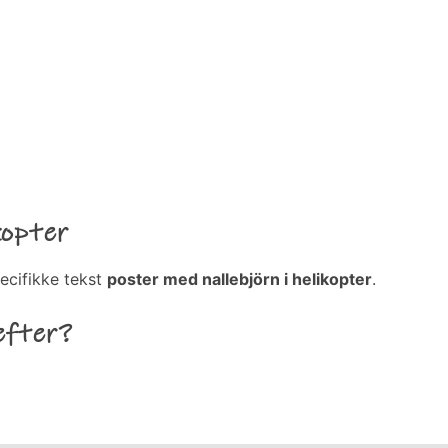
kopter
ecifikke tekst
poster med nallebjörn i helikopter
.
efter?