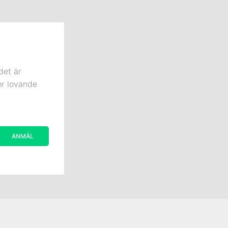
det är
er lovande